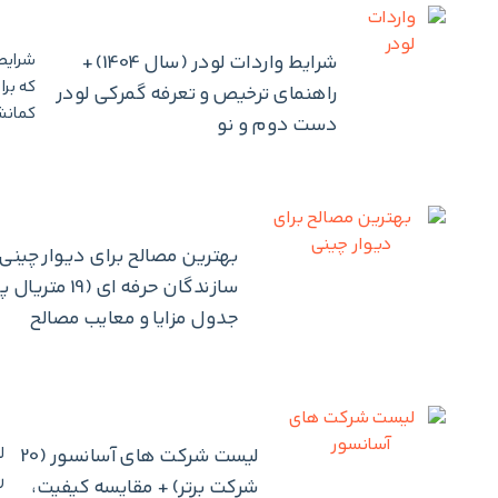
شرایط واردات لودر (سال 1404) +
شرایط 
که برا
راهنمای ترخیص و تعرفه گمرکی لودر
کمانش 
دست دوم و نو
بهترین مصالح برای دیوار چینی 
سازندگان حرفه ای (9
جدول مزایا و معایب مصالح
لیست شرکت های آسانسور (20
ل
ر
شرکت برتر) + مقایسه کیفیت،