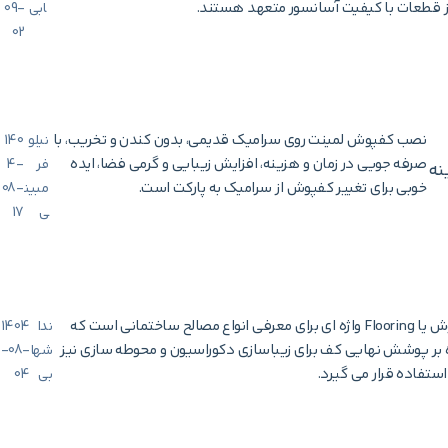
ز قطعات با کیفیت آسانسور متعهد هستند.
ابی
09-
02
نصب کفپوش لمینت روی سرامیک قدیمی، بدون کندن و تخریب، با
نیلو
140
صرفه جویی در زمان و هزینه، افزایش زیبایی و گرمی فضا، ایده
فر
4-
هزینه
خوبی برای تغییر کفپوش از سرامیک به پارکت است.
مبین
08-
ی
17
کفپوش یا Flooring واژه ای برای معرفی انواع مصالح ساختمانی است که
ندا
1404
 بر پوشش نهایی کف برای زیباسازی دکوراسیون و محوطه سازی نیز
شها
-08-
استفاده قرار می گیرد.
بی
04