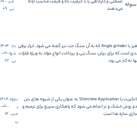
صنعتی و کارگاهی را با کیفیت بالا و قیمت مناسب ارائه
مبی
07-
سوله
می‌دهند.
نی
09
سنگ فرز یا Angle grinder که به آن سنگ جت نیز گفته می شود، ابزار برقی
ندا
1404
دی است که برای برش، سنگ‌ زنی و پرداخت انواع مواد به ویژه فلزات
شها
-06-
ا به کار می رود.
بی
27
اجرای شاتکریت یا Shotcrete Application به عنوان یکی از شیوه های بتن
نیلوف
1404
دو روش خشک و تر انجام می شود که راهکاری سریع برای ترمیم و
ر
-06-
ازی سازه‌ ها است.
مبین
14
ی