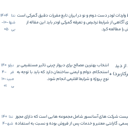
واردات لودر دست‌ دوم و نو در ایران تابع مقررات دقیق گمرکی است
ندا
1404
ی آگاهی از شرایط ترخیص و تعرفه گمرکی لودر باید این مقاله از
شها
-10-
را مطالعه کرد.
بی
05
از دید
انتخاب بهترین مصالح برای دیوار چینی تاثیر مستقیمی بر
نیلو
140
استحکام، دوام و ایمنی ساختمان دارد که باید با توجه به
فر
4-
1 متریال پرکاربرد) +
نوع پروژه و شرایط اقلیمی انجام شود.
مبین
10-
ی
01
یست شرکت های آسانسور شامل مجموعه هایی است که دارای مجوز
ندا
140
سمی، گارانتی معتبر و خدمات پس از فروش بوده و نسبت به استفاده
شه
4-