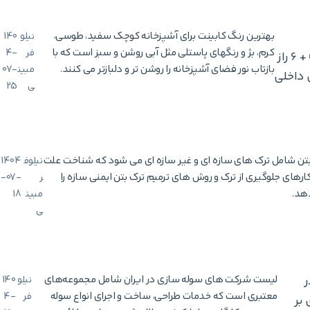
بهترین رنگ کابینت برای آشپزخانه کوچک سفید، طوسی،
نیلو
140
کرم، بژ و رنگهای پاستلی مثل آبی روشن و سبز است که با
فر
4-
آشپزخانه کوچک (کد رنگ) + 6 راز
بازتاب نور فضای آشپزخانه را روشن تر و دلبازتر می کنند.
مبین
07-
 داخلی
ی
25
 بتن شامل ترک های سازه ای و غیر سازه ای می شود که شناخت علت
نیلوف
1404
کارهای جلوگیری از ترک و روش های ترمیم ترک بتن ایمنی سازه را
ر
-07-
هد.
مبین
18
ی
ر
لیست شرکت های سوله سازی در ایران شامل مجموعه‌های
نیلو
140
معتبری است که خدمات طراحی، ساخت و اجرای انواع سوله
فر
4-
ی بر