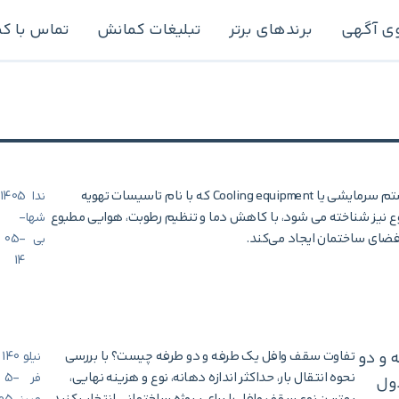
ی آگهی
برندهای برتر
تبلیغات کمانش
تماس با ک
سیستم سرمایشی یا Cooling equipment که با نام تاسیسات تهویه
ندا
1405
 نیز شناخته می شود، با کاهش دما و تنظیم رطوبت، هوایی مطبوع
شها
-
 فضای ساختمان ایجاد می‌کند.
بی
05-
14
 و دو
تفاوت سقف وافل یک طرفه و دو طرفه چیست؟ با بررسی
نیلو
140
نحوه انتقال بار، حداکثر اندازه دهانه، نوع و هزینه نهایی،
فر
5-
جدول