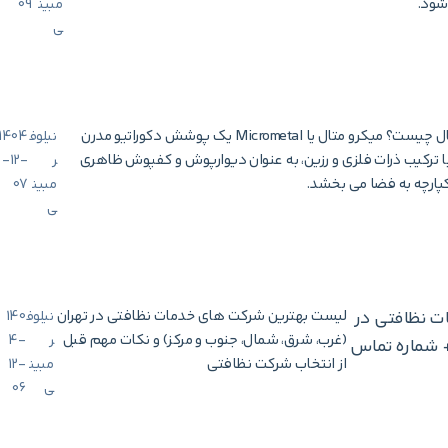
شود.
مبین
09
ی
میکرو متال چیست؟ میکرو متال یا Micrometal یک پوشش دکوراتیو مدرن
نیلوف
1404
 ترکیب ذرات فلزی و رزین، به عنوان دیوارپوش و کفپوش ظاهری
ر
-12-
پارچه به فضا می بخشد.
مبین
07
ی
ت نظافتی در
لیست بهترین شرکت‌ های خدمات نظافتی در تهران
نیلوف
140
(غرب، شرق، شمال، جنوب و مرکز) و نکات مهم قبل
ر
4-
بر) + شماره تماس
از انتخاب شرکت نظافتی
مبین
12-
ی
06