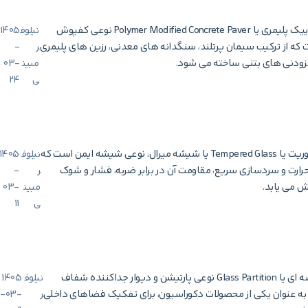
موزاییک پلیمری یا Polymer Modified Concrete Paver نوعی کفپوش
نیلوف
1405
که از ترکیب سیمان پرتلند، سنگدانه های معدنی، رزین های پلیمری
ر
-
زودنی های بتنی ساخته می شود.
مبین
03-
ی
24
شیشه سکوریت یا Tempered Glass یا شیشه میرال، نوعی شیشه ایمن است که
نیلوف
1405
رارت و سردسازی سریع، مقاومت آن در برابر ضربه، فشار و شوک
ر
-
یش می یابد.
مبین
03-
ی
11
پارتیشن شیشه ای یا Glass Partition نوعی پارتیشن و دیوار جداکننده شفاف
نیلوف
1405
 به عنوان یکی از محصولات دکوراسیون، برای تفکیک فضاهای داخلی
ر
-03-