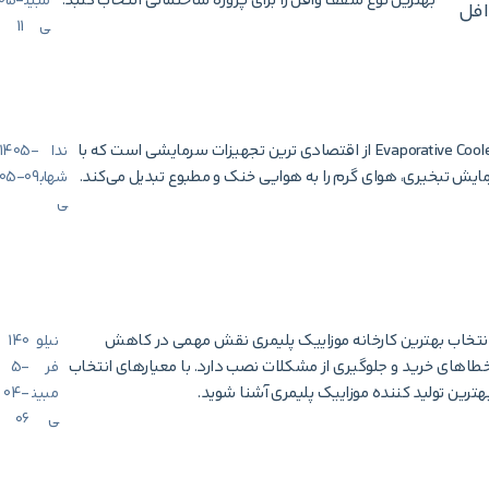
بهترین نوع سقف وافل را برای پروژه ساختمانی انتخاب کنبد.
مبین
05-
افل
ی
11
کولر آبی یا Evaporative Cooler از اقتصادی‌ ترین تجهیزات سرمایشی است که با
ندا
1405-
ایش تبخیری، هوای گرم را به هوایی خنک و مطبوع تبدیل می‌کند.
شهاب
05-09
ی
نتخاب بهترین کارخانه موزاییک پلیمری نقش مهمی در کاهش
نیلو
140
طاهای خرید و جلوگیری از مشکلات نصب دارد. با معیارهای انتخاب
فر
5-
هترین تولید کننده موزاییک پلیمری آشنا شوید.
مبین
04-
ی
06