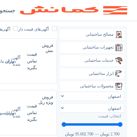
جستجوی
آگهی‌های قیمت دار
آگهی‌ه
مصالح ساختمانی
فروش
تجهیزات ساختمانی
مش
قیمت:
فایبرگلا
آگهی
خدمات ساختمانی
س AR و
تماس
در
تهران
آران بنا
شده
ECR |
بگیرید
کویر
آران بنای
ابزار ساختمانی
کویر
محصولات ساختمانی
فروش
ویژه ریل
قیمت:
اسانسور |
آگهی
اسانسور
تماس
در
تهران
اسانسو
شده
انتخاب قیمت
اوج پیما
بگیرید
اوج پیما
2.700
تومان
—
95.002.700
تومان