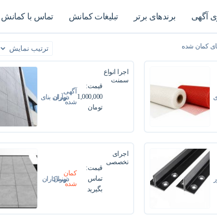
 آگهی
برندهای برتر
تبلیغات کمانش
تماس با کمانش
ای کمان شده
اجرا انواع
سمنت
قیمت:
برد نما |
آگهی
آران بنای
1,000,000
ی
در
تهران
آران بنای
شده
کویر
تومان
کویر
اجرای
تخصصی
قیمت:
نمای
کمان
سرامیک
تماس
ر
در
تهران
نماکاران
شده
خشک
بگیرید
فاخر
ساختمان
اداری و
تجاری