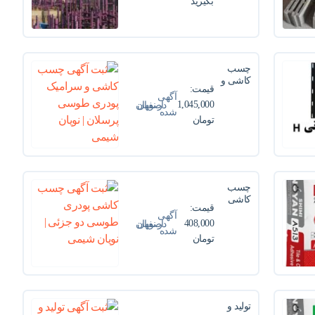
بگیرید
VI.
مهندس
CICIL
موسوی
چسب
کاشی و
قیمت:
سرامیک
آگهی
پودری
1,045,000
در
نویان
اصفهان
شده
طوسی
تومان
شیمی
پرسلان |
نویان
شیمی
چسب
کاشی
قیمت:
پودری
آگهی
طوسی
408,000
در
نویان
اصفهان
شده
دو جزئی |
تومان
شیمی
نویان
شیمی
تولید و