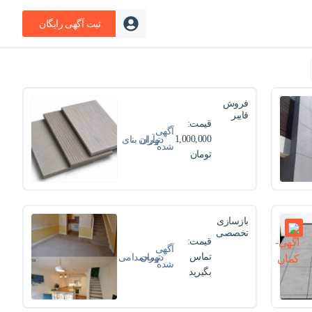
ثبت آگهی رایگان
فروش
فایبر
قیمت:
سمنت
آگهی
برد در
1,000,000
در
تهران
آران بنای
شده
طرح های
تومان
کویر
متنوع |
آران بنای
کویر
بازسازی
تخصصی
قیمت:
ساختمان
آگهی
با قیمت
تماس
در
تهران
محمدامی
شده
مناسب |
بگیرید
ن برزگز
مهندس
برزگر